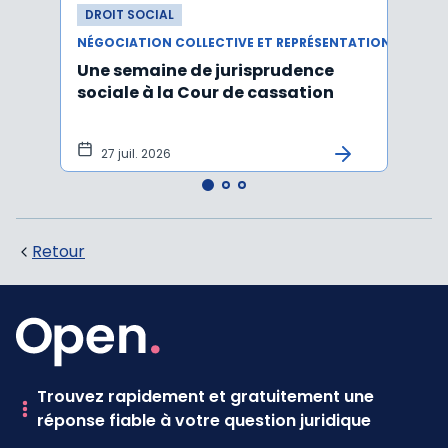
DROIT SOCIAL
DROI
NÉGOCIATION COLLECTIVE ET REPRÉSENTATION DU PERSONNEL
RÉMUN
Une semaine de jurisprudence
Le ta
sociale à la Cour de cassation
est m
2026
27 juil. 2026
21 
Retour
Trouvez rapidement et gratuitement une
réponse fiable à votre question juridique