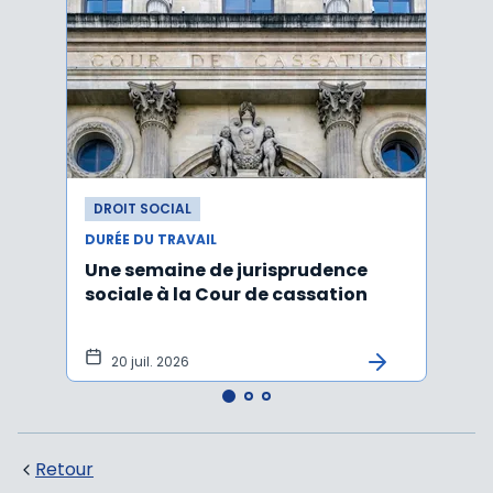
DROIT SOCIAL
DROI
DURÉE DU TRAVAIL
DURÉE
Une semaine de jurisprudence
Forfa
sociale à la Cour de cassation
repos
20 juil. 2026
12 
Retour