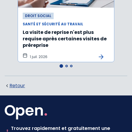
DROIT SOCIAL
DROI
SANTÉ ET SÉCURITÉ AU TRAVAIL
SANTÉ
La visite de reprise n'est plus
Une 
requise après certaines visites de
socia
préreprise
1 juil. 2026
23 
Retour
Trouvez rapidement et gratuitement une