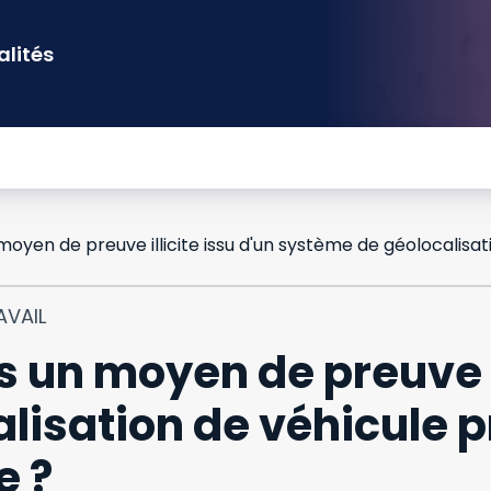
alités
AVAIL
s un moyen de preuve il
isation de véhicule pr
e ?