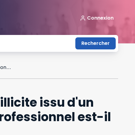
Connexion
Rechercher
A quelles conditions un moyen de preuve illicite issu d'un système de géolocalisation de véhicule professionnel est-il recevable en justice ?
licite issu d'un
ofessionnel est-il