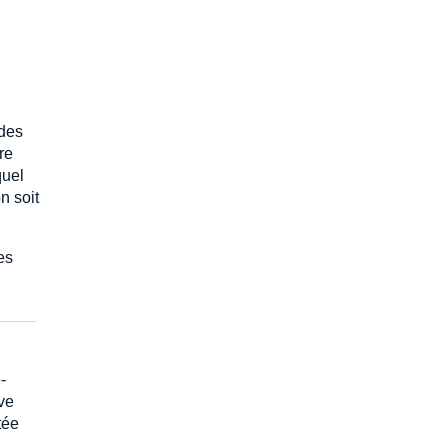
 des
re
quel
n soit
es
-
uve
tée