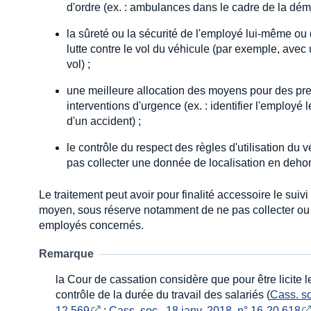
d'ordre (ex. : ambulances dans le cadre de la déma
la sûreté ou la sécurité de l'employé lui-même ou 
lutte contre le vol du véhicule (par exemple, avec
vol) ;
une meilleure allocation des moyens pour des pre
interventions d'urgence (ex. : identifier l'employ
d'un accident) ;
le contrôle du respect des règles d'utilisation du 
pas collecter une donnée de localisation en dehor
Le traitement peut avoir pour finalité accessoire le suivi
moyen, sous réserve notamment de ne pas collecter ou t
employés concernés.
Remarque
la Cour de cassation considère que pour être licite l
contrôle de la durée du travail des salariés (
Cass. so
12.569
;
Cass. soc., 18 janv. 2018, n° 16-20.618