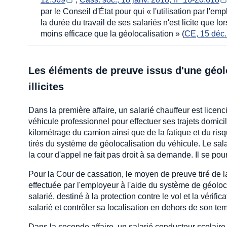
par le Conseil d'État pour qui « l'utilisation par l'
la durée du travail de ses salariés n'est licite que lo
moins efficace que la géolocalisation » (
CE, 15 déc.
Les éléments de preuve issus d'une géolo
illicites
Dans la première affaire, un salarié chauffeur est licenc
véhicule professionnel pour effectuer ses trajets domicil
kilométrage du camion ainsi que de la fatique et du ri
tirés du système de géolocalisation du véhicule. Le salar
la cour d'appel ne fait pas droit à sa demande. Il se pou
Pour la Cour de cassation, le moyen de preuve tiré de la 
effectuée par l'employeur à l'aide du système de géoloca
salarié, destiné à la protection contre le vol et la vérific
salarié et contrôler sa localisation en dehors de son tem
Dans la seconde affaire, un salarié conducteur scolaire 