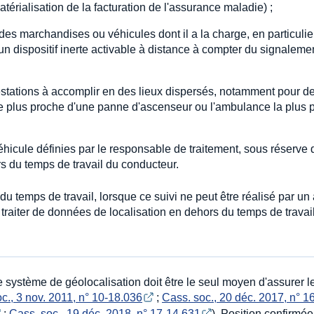
térialisation de la facturation de l'assurance maladie) ;
des marchandises ou véhicules dont il a la charge, en particulie
 un dispositif inerte activable à distance à compter du signaleme
stations à accomplir en des lieux dispersés, notamment pour d
é le plus proche d'une panne d'ascenseur ou l'ambulance la plus 
véhicule définies par le responsable de traitement, sous réserve
s du temps de travail du conducteur.
 du temps de travail, lorsque ce suivi ne peut être réalisé par un
raiter de données de localisation en dehors du temps de travai
e système de géolocalisation doit être le seul moyen d'assurer l
c., 3 nov. 2011, n° 10-18.036
;
Cass. soc., 20 déc. 2017, n° 16
;
Cass. soc., 19 déc. 2018, n° 17-14.631
). Position confirmé