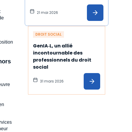
licenciement fondée sur un 
x
harcèlement moral : 
21 mai 2026
de
illustration
DROIT SOCIAL
:
osition
GenIA‑L, un allié 
incontournable des 
professionnels du droit 
hors
social
31 mars 2026
euvre
en
rvices
neur