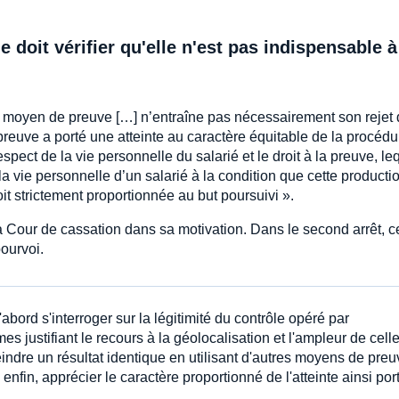
ge doit vérifier qu'elle n'est pas indispensable à
’un moyen de preuve […] n’entraîne pas nécessairement son rejet
e preuve a porté une atteinte au caractère équitable de la procédu
pect de la vie personnelle du salarié et le droit à la preuve, le
 la vie personnelle d’un salarié à la condition que cette productio
oit strictement proportionnée au but poursuivi ».
la Cour de cassation dans sa motivation. Dans le second arrêt, c
pourvoi.
'abord s'interroger sur la légitimité du contrôle opéré par
imes justifiant le recours à la géolocalisation et l'ampleur de celle
eindre un résultat identique en utilisant d'autres moyens de pre
enfin, apprécier le caractère proportionné de l'atteinte ainsi por