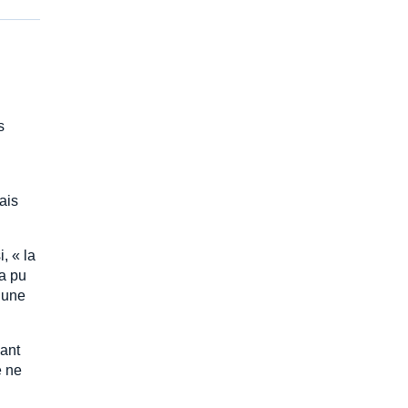
s
ais
, « la
 a pu
 une
vant
e ne