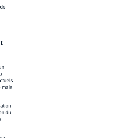
 de
t
 un
au
ctuels
e mais
sation
ion du
e
oir