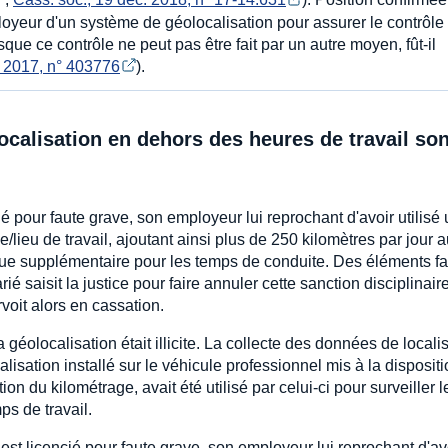
employeur d'un système de géolocalisation pour assurer le contrôle
rsque ce contrôle ne peut pas être fait par un autre moyen, fût-il
 2017, n° 403776
).
calisation en dehors des heures de travail son
ié pour faute grave, son employeur lui reprochant d'avoir utilisé
e/lieu de travail, ajoutant ainsi plus de 250 kilomètres par jour 
sque supplémentaire pour les temps de conduite. Des éléments fa
ié saisit la justice pour faire annuler cette sanction disciplinair
rvoit alors en cassation.
géolocalisation était illicite. La collecte des données de locali
lisation installé sur le véhicule professionnel mis à la disposit
ation du kilométrage, avait été utilisé par celui-ci pour surveiller l
ps de travail.
est licencié pour faute grave, son employeur lui reprochant d'av