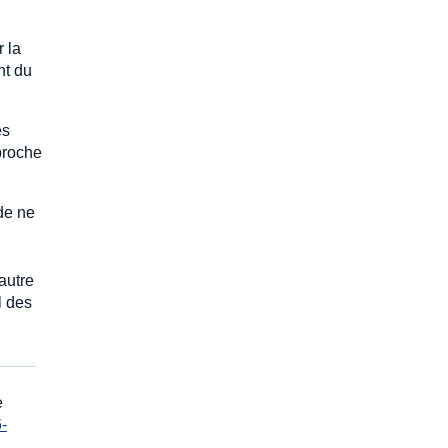
r la
nt du
es
proche
 de ne
 autre
l des
e
-
e