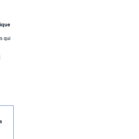
mique
s qui
t
s