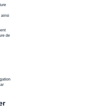
ture
 ainsi
ment
ure de
igation
par
er