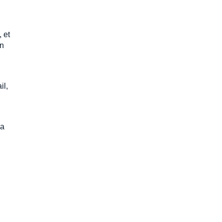
, et
en
il,
la