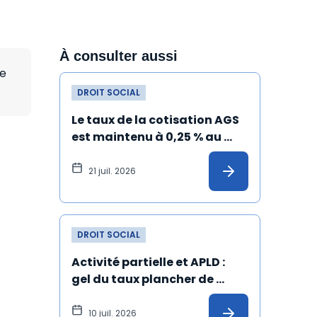
À consulter aussi
le
DROIT SOCIAL
Le taux de la cotisation AGS 
est maintenu à 0,25 % au 
1er juillet 2026
21 juil. 2026
DROIT SOCIAL
Activité partielle et APLD : 
gel du taux plancher de 
l’allocation versée à 
l'employeur
10 juil. 2026