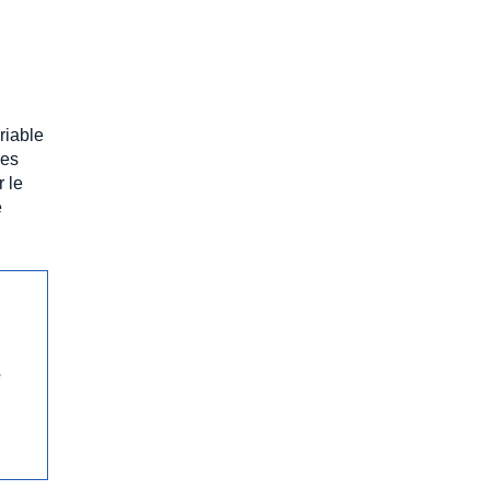
riable
des
r le
e
e