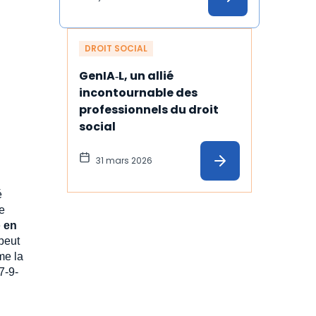
DROIT SOCIAL
GenIA‑L, un allié 
incontournable des 
professionnels du droit 
social
31 mars 2026
é
e
é
en
peut
me la
7-9-