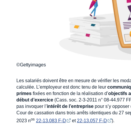
©Gettyimages
Les salariés doivent être en mesure de vérifier les moda
calculée. L’employeur est donc tenu de leur
communiq
primes
fixées en fonction de la réalisation d’
objectifs 
début d’exercice
(Cass. soc. 2-3-2011 n° 08-44.977 FP
pas invoquer l’
intérêt de l’entreprise
pour s’y opposer 
Cour de cassation dans trois arrêts identiques du 27 se
os
2023 n
22-13.083 F-D
et
22-13.057 F-D
).