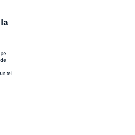
 la
ipe
 de
un tel
x