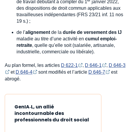
er
de travail débutant à compter du 1
janvier 2022,
des dispositions de droit commun applicables aux
travailleuses indépendantes (FRS 23/21 inf. 11 nos
19 s.) ;
de l’
alignement
de la
durée de versement des IJ
maladie au titre d’une activité en
cumul emploi-
retraite
, quelle qu’elle soit (salariée, artisanale,
industrielle, commerciale ou libérale).
Au plan formel, les articles
D 622-1
,
D 646-1
,
D 646-3
et
D 646-4
sont modifiés et l’article
D 646-7
est
abrogé.
GenIA‑L, un allié
incontournable des
professionnels du droit social