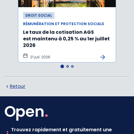
DROIT SOCIAL
DROI
RÉMUNÉRATION ET PROTECTION SOCIALE
RÉMUN
Le taux de la cotisation AGS
Activ
est maintenu à 0,25 % au 1er juillet
taux 
2026
vers
21 juil. 2026
10 
Retour
Trouvez rapidement et gratuitement une