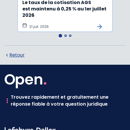
Le taux de la cotisation AGS
Activ
est maintenu à 0,25 % au 1er juillet
taux 
2026
vers
21 juil. 2026
10 
Retour
Trouvez rapidement et gratuitement une
réponse fiable à votre question juridique