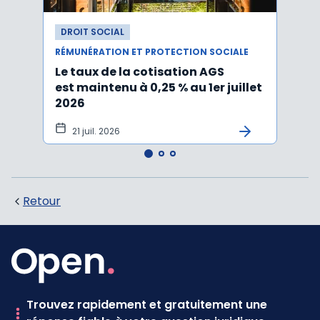
DROIT SOCIAL
DROI
RÉMUNÉRATION ET PROTECTION SOCIALE
RÉMUN
Le taux de la cotisation AGS
Activ
est maintenu à 0,25 % au 1er juillet
taux 
2026
vers
21 juil. 2026
10 
Retour
Trouvez rapidement et gratuitement une