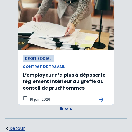
DROIT SOCIAL
DROI
CONTRAT DE TRAVAIL
CONTR
L’employeur n’a plus à déposer le
Les e
règlement intérieur au greffe du
justi
conseil de prud’hommes
harc
19 juin 2026
16 
Retour