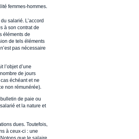
égalité femmes-hommes.
 du salarié. L’accord
és à son contrat de
des éléments de
sion de tels éléments
 n’est pas nécessaire
t l’objet d’une
u nombre de jours
 cas échéant et ne
nce non rémunérée).
bulletin de paie ou
alarié et la nature et
tions dues. Toutefois,
ns à ceux-ci : une
. Notons que le salaire