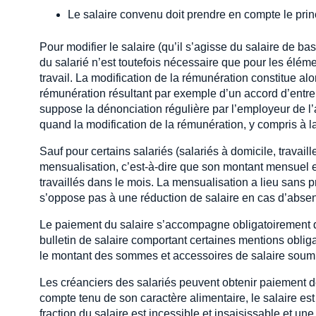
Le salaire convenu doit prendre en compte le princ
Pour modifier le salaire (qu’il s’agisse du salaire de ba
du salarié n’est toutefois nécessaire que pour les éléme
travail. La modification de la rémunération constitue al
rémunération résultant par exemple d’un accord d’entrep
suppose la dénonciation régulière par l’employeur de l’a
quand la modification de la rémunération, y compris à l
Sauf pour certains salariés (salariés à domicile, travail
mensualisation, c’est-à-dire que son montant mensuel es
travaillés dans le mois. La mensualisation a lieu sans
s’oppose pas à une réduction de salaire en cas d’absen
Le paiement du salaire s’accompagne obligatoirement de
bulletin de salaire comportant certaines mentions obliga
le montant des sommes et accessoires de salaire soumis
Les créanciers des salariés peuvent obtenir paiement de
compte tenu de son caractère alimentaire, le salaire est
fraction du salaire est incessible et insaisissable et un