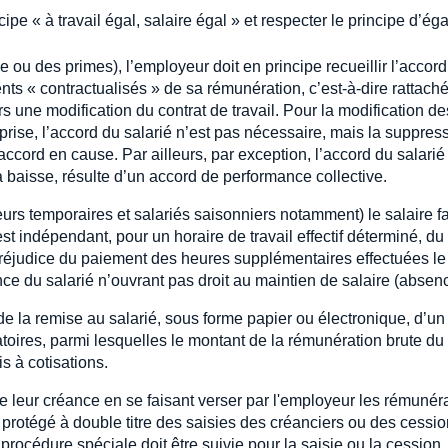
ipe « à travail égal, salaire égal » et respecter le principe d’
se ou des primes), l’employeur doit en principe recueillir l’accord
nts « contractualisés » de sa rémunération, c’est-à-dire rattach
ors une modification du contrat de travail. Pour la modification 
rise, l’accord du salarié n’est pas nécessaire, mais la suppres
ccord en cause. Par ailleurs, par exception, l’accord du salarié
a baisse, résulte d’un accord de performance collective.
leurs temporaires et salariés saisonniers notamment) le salaire fai
t indépendant, pour un horaire de travail effectif déterminé, d
 préjudice du paiement des heures supplémentaires effectuées le
ce du salarié n’ouvrant pas droit au maintien de salaire (abse
 la remise au salarié, sous forme papier ou électronique, d’un 
toires, parmi lesquelles le montant de la rémunération brute du s
 à cotisations.
 leur créance en se faisant verser par l'employeur les rémunéra
 protégé à double titre des saisies des créanciers ou des cessio
e procédure spéciale doit être suivie pour la saisie ou la cession