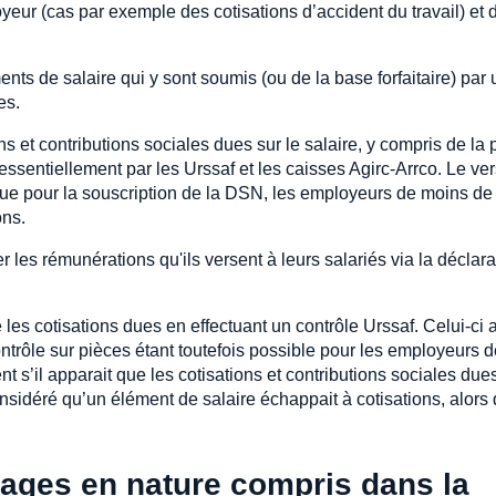
oyeur (cas par exemple des cotisations d’accident du travail) et
ts de salaire qui y sont soumis (ou de la base forfaitaire) par u
es.
 et contributions sociales dues sur le salaire, y compris de la 
essentiellement par les Urssaf et les caisses Agirc-Arrco. Le ve
évue pour la souscription de la DSN, les employeurs de moins de
ons.
 les rémunérations qu'ils versent à leurs salariés via la déclara
é les cotisations dues en effectuant un contrôle Urssaf. Celui-ci
contrôle sur pièces étant toutefois possible pour les employeurs 
 s’il apparait que les cotisations et contributions sociales due
nsidéré qu’un élément de salaire échappait à cotisations, alors qu
tages en nature compris dans la