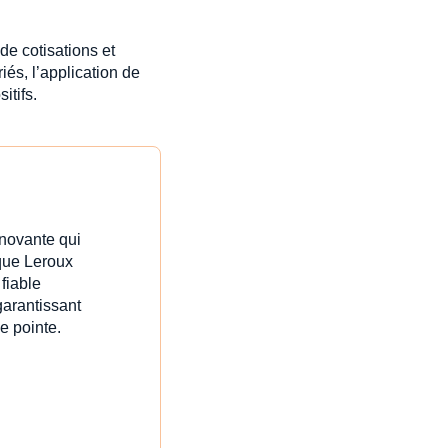
de cotisations et
iés, l’application de
itifs.
nnovante qui
ique Leroux
fiable
garantissant
e pointe.