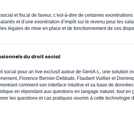
ocial et fiscal de faveur, c’est-à-dire de certaines exonérations 
salariés et d’une exonération d’impôt sur le revenu pour les salar
es légales de mise en place et de fonctionnement de ces dispos
ssionnels du droit social
it social pour un live exclusif autour de GenIA‑L, une solution i
vénement, Florence Bernier-Debbabi, Flaubert Vuillier et Domin
émontrant comment son interface intuitive et sa base de données 
ridique en répondant aux questions en langage naturel, tout en 
lorer les questions et cas pratiques soumis à cette technologie d