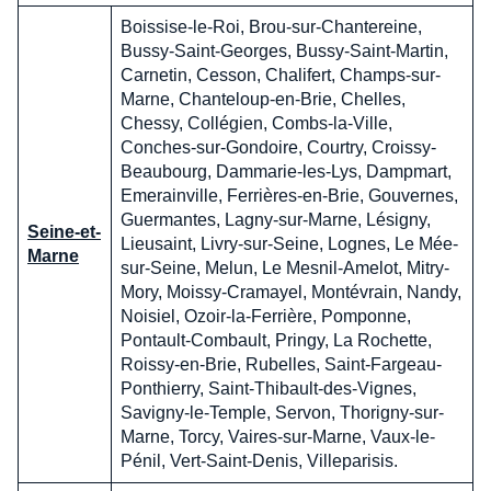
Boissise-le-Roi, Brou-sur-Chantereine,
Bussy-Saint-Georges, Bussy-Saint-Martin,
Carnetin, Cesson, Chalifert, Champs-sur-
Marne, Chanteloup-en-Brie, Chelles,
Chessy, Collégien, Combs-la-Ville,
Conches-sur-Gondoire, Courtry, Croissy-
Beaubourg, Dammarie-les-Lys, Dampmart,
Emerainville, Ferrières-en-Brie, Gouvernes,
Guermantes, Lagny-sur-Marne, Lésigny,
Seine-et-
Lieusaint, Livry-sur-Seine, Lognes, Le Mée-
Marne
sur-Seine, Melun, Le Mesnil-Amelot, Mitry-
Mory, Moissy-Cramayel, Montévrain, Nandy,
Noisiel, Ozoir-la-Ferrière, Pomponne,
Pontault-Combault, Pringy, La Rochette,
Roissy-en-Brie, Rubelles, Saint-Fargeau-
Ponthierry, Saint-Thibault-des-Vignes,
Savigny-le-Temple, Servon, Thorigny-sur-
Marne, Torcy, Vaires-sur-Marne, Vaux-le-
Pénil, Vert-Saint-Denis, Villeparisis.