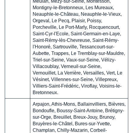
Meulan, Mézy-sur-Seine, Montesson,
Montigny-le-Bretonneux, Les Mureaux,
Neauphle-le-Château, Neauphle-le-Vieux,
Orgeval, Le Pecq, Plaisir, Poissy,
Porcheville, Le Port-Marly, Rocquencourt,
Saint-Cyr-l'Ecole, Saint-Germain-en-Laye,
Saint-Rémy-lès-Chevreuse, Saint-Rémy-
l'Honoré, Sartrouville, Tessancourt-sur-
Aubette, Trappes, Le Tremblay-sur-Mauldre,
Triel-sur-Seine, Vaux-sur-Seine, Vélizy-
Villacoublay, Verneuil-sur-Seine,
Vernouillet, La Verrière, Versailles, Vert, Le
Vésinet, Villennes-sur-Seine, Villepreux,
Villiers-Saint-Frédéric, Viroflay, Voisins-le-
Bretonneux.
Arpajon, Athis-Mons, Ballainvilliers, Bièvres,
Bondoufle, Boussy-Saint-Antoine, Brétigny-
sur-Orge, Breuillet, Breux-Jouy, Brunoy,
Bruyères-le-Châtel, Bures-sur-Yvette,
Champlan, Chilly-Mazarin, Corbeil-