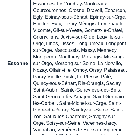
Essonnes, Le Coudray-Montceaux,
Courcouronnes, Crosne, Draveil, Echarcon,
Egly, Epinay-sous-Sénart, Epinay-sur-Orge,
Etiolles, Evry, Fleury-Mérogis, Fontenay-le-
Vicomte, Gif-sur-Yvette, Gometz-le-Châtel,
Grigny, Igny, Juvisy-sur-Orge, Leuville-sur-
Orge, Linas, Lisses, Longjumeau, Longpont-
sur-Orge, Marcoussis, Massy, Mennecy,
Montgeron, Montlhéry, Morangis, Morsang-
Essonne
sur-Orge, Morsang-sur-Seine, La Norville,
Nozay, Ollainville, Ormoy, Orsay, Palaiseau,
Paray-Vieille-Poste, Le Plessis-Pâté,
Quincy-sous-Sénart, Ris-Orangis, Saclay,
Saint-Aubin, Sainte-Geneviève-des-Bois,
Saint-Germain-lès-Arpajon, Saint-Germain-
lès-Corbeil, Saint-Michel-sur-Orge, Saint-
Pierre-du-Perray, Saintry-sur-Seine, Saint-
Yon, Saulx-les-Chartreux, Savigny-sur-
Orge, Soisy-sur-Seine, Varennes-Jarcy,
Vauhallan, Verrières-le-Buisson, Vigneux-