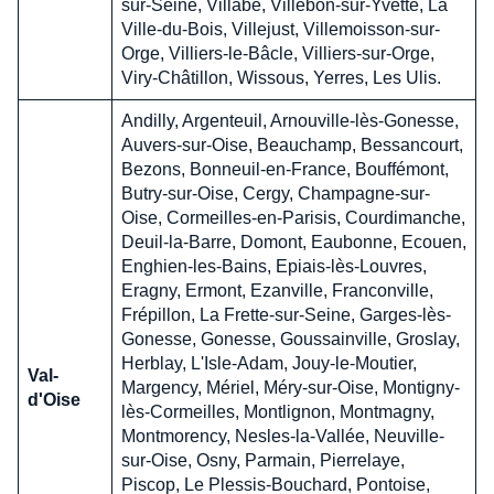
sur-Seine, Villabé, Villebon-sur-Yvette, La
Ville-du-Bois, Villejust, Villemoisson-sur-
Orge, Villiers-le-Bâcle, Villiers-sur-Orge,
Viry-Châtillon, Wissous, Yerres, Les Ulis.
Andilly, Argenteuil, Arnouville-lès-Gonesse,
Auvers-sur-Oise, Beauchamp, Bessancourt,
Bezons, Bonneuil-en-France, Bouffémont,
Butry-sur-Oise, Cergy, Champagne-sur-
Oise, Cormeilles-en-Parisis, Courdimanche,
Deuil-la-Barre, Domont, Eaubonne, Ecouen,
Enghien-les-Bains, Epiais-lès-Louvres,
Eragny, Ermont, Ezanville, Franconville,
Frépillon, La Frette-sur-Seine, Garges-lès-
Gonesse, Gonesse, Goussainville, Groslay,
Herblay, L'Isle-Adam, Jouy-le-Moutier,
Val-
Margency, Mériel, Méry-sur-Oise, Montigny-
d'Oise
lès-Cormeilles, Montlignon, Montmagny,
Montmorency, Nesles-la-Vallée, Neuville-
sur-Oise, Osny, Parmain, Pierrelaye,
Piscop, Le Plessis-Bouchard, Pontoise,