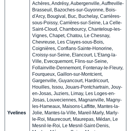
Achères, Andrésy, Aubergenville, Auffreville-
Brasseuil, Bazoches-sur-Guyonne, Bois-
d'Arcy, Bougival, Buc, Buchelay, Carrières-
sous-Poissy, Carrières-sur-Seine, La Celle-
Saint-Cloud, Chambourcy, Chanteloup-les-
Vignes, Chapet, Chatou, Le Chesnay,
Chevreuse, Les Clayes-sous-Bois,
Coignières, Conflans-Sainte-Honorine,
Croissy-sur-Seine, Elancourt, L'Etang-la-
Ville, Evecquemont, Flins-sur-Seine,
Follainville-Dennemont, Fontenay-le-Fleury,
Fourqueux, Gaillon-sur-Montcient,
Gargenville, Guyancourt, Hardricourt,
Houilles, Issou, Jouars-Pontchartrain, Jouy-
en-Josas, Juziers, Limay, Les Loges-en-
Josas, Louveciennes, Magnanville, Magny-
les-Hameaux, Maisons-Laffitte, Mantes-la-
Yvelines
Jolie, Mantes-la-Ville, Mareil-Marly, Marly-
le-Roi, Maurecourt, Maurepas, Médan, Le
Mesnil-le-Roi, Le Mesnil-Saint-Denis,