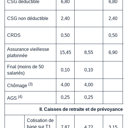
CSG déductible
6,80
6,80
CSG non déductible
2,40
2,40
p
CRDS
0,50
0,50
Assurance vieillesse
15,45
8,55
6,90
plafonnée
Fnal (moins de 50
0,10
0,10
salariés)
(3)
4,00
4,00
Chômage
(4)
0,25
0,25
AGS
II. Caisses de retraite et de prévoyance
Cotisation de
base sur T1
7,87
4,72
3,15