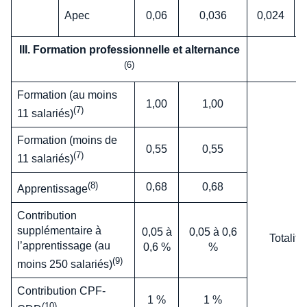
Apec
0,06
0,036
0,024
III. Formation professionnelle et alternance
(6)
Formation (au moins
1,00
1,00
(7)
11 salariés)
Formation (moins de
0,55
0,55
(7)
11 salariés)
(8)
0,68
0,68
Apprentissage
Contribution
supplémentaire à
0,05 à
0,05 à 0,6
Totalité
l’apprentissage (au
0,6 %
%
(9)
moins 250 salariés)
Contribution CPF-
1 %
1 %
(10)