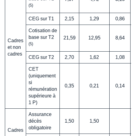
(5)
CEG sur T1
2,15
1,29
0,86
Cotisation de
base sur T2
21,59
12,95
8,64
Cadres
S
(5)
et non
cadres
CEG sur T2
2,70
1,62
1,08
CET
(uniquement
si
0,35
0,21
0,14
rémunération
supérieure à
1 P)
Assurance
décès
1,50
1,50
obligatoire
Cadres