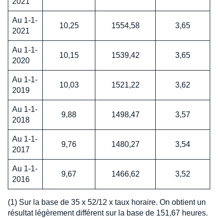
2021
Au 1-1-
10,25
1554,58
3,65
2021
Au 1-1-
10,15
1539,42
3,65
2020
Au 1-1-
10,03
1521,22
3,62
2019
Au 1-1-
9,88
1498,47
3,57
2018
Au 1-1-
9,76
1480,27
3,54
2017
Au 1-1-
9,67
1466,62
3,52
2016
(1) Sur la base de 35 x 52/12 x taux horaire. On obtient un
résultat légèrement différent sur la base de 151,67 heures.