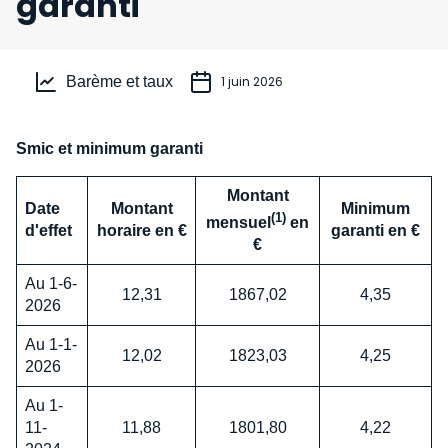
garanti
Barème et taux
1 juin 2026
Smic et minimum garanti
Montant
Date
Montant
Minimum
(1)
mensuel
en
d'effet
horaire en
€
garanti en
€
€
Au 1-6-
12,31
1867,02
4,35
2026
Au 1-1-
12,02
1823,03
4,25
2026
Au 1-
11-
11,88
1801,80
4,22