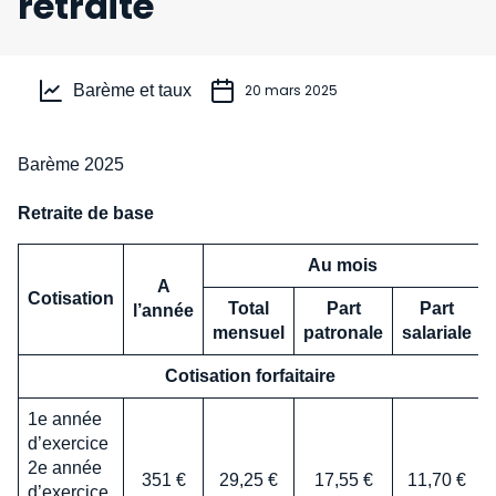
retraite
Barème et taux
20 mars 2025
Barème 2025
Retraite de base
Au mois
A
Cotisation
Total
Part
Part
l’année
mensuel
patronale
salariale
Cotisation forfaitaire
1e année
d’exercice
2e année
351 €
29,25 €
17,55 €
11,70 €
d’exercice