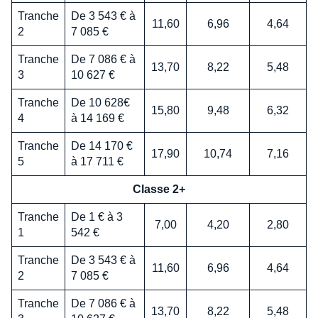
Tranche
De 3 543 € à
11,60
6,96
4,64
2
7 085 €
Tranche
De 7 086 € à
13,70
8,22
5,48
3
10 627 €
Tranche
De 10 628€
15,80
9,48
6,32
4
à 14 169 €
Tranche
De 14 170 €
17,90
10,74
7,16
5
à 17 711 €
Classe 2+
Tranche
De 1 € à 3
7,00
4,20
2,80
1
542 €
Tranche
De 3 543 € à
11,60
6,96
4,64
2
7 085 €
Tranche
De 7 086 € à
13,70
8,22
5,48