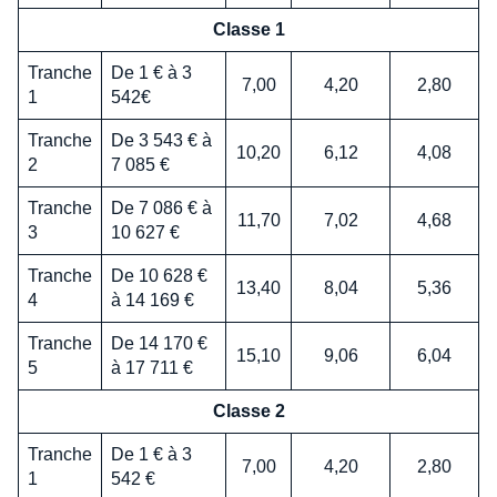
Classe 1
Tranche
De 1 € à 3
7,00
4,20
2,80
1
542€
Tranche
De 3 543 € à
10,20
6,12
4,08
2
7 085 €
Tranche
De 7 086 € à
11,70
7,02
4,68
3
10 627 €
Tranche
De 10 628 €
13,40
8,04
5,36
4
à 14 169 €
Tranche
De 14 170 €
15,10
9,06
6,04
5
à 17 711 €
Classe 2
Tranche
De 1 € à 3
7,00
4,20
2,80
1
542 €