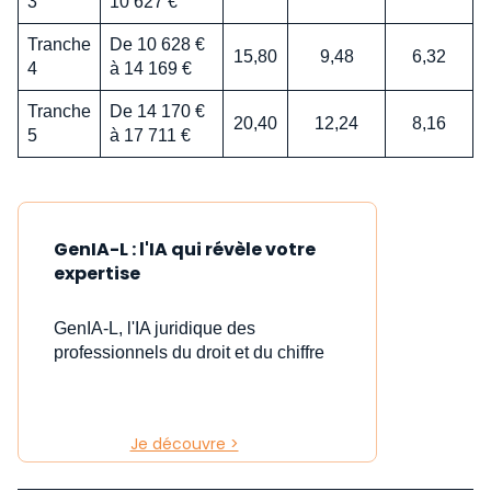
3
10 627 €
Tranche
De 10 628 €
15,80
9,48
6,32
4
à 14 169 €
Tranche
De 14 170 €
20,40
12,24
8,16
5
à 17 711 €
GenIA-L : l'IA qui révèle votre
expertise
GenIA-L, l'IA juridique des
professionnels du droit et du chiffre
Je découvre >