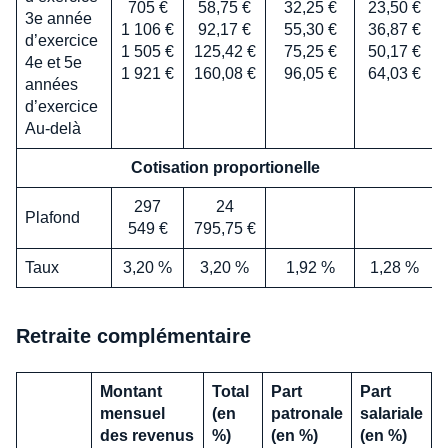
705 €
58,75 €
32,25 €
23,50 €
3e année
1 106 €
92,17 €
55,30 €
36,87 €
d’exercice
1 505 €
125,42 €
75,25 €
50,17 €
4e et 5e
1 921 €
160,08 €
96,05 €
64,03 €
années
d’exercice
Au-delà
Cotisation proportionelle
297
24
Plafond
549 €
795,75 €
Taux
3,20 %
3,20 %
1,92 %
1,28 %
Retraite complémentaire
Montant
Total
Part
Part
mensuel
(en
patronale
salariale
des revenus
%)
(en %)
(en %)