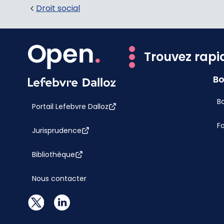
Droit social
Trouvez rapi
Bo
Bo
Portail Lefebvre Dalloz
F
Jurisprudence
Bibliothèque
Nous contacter