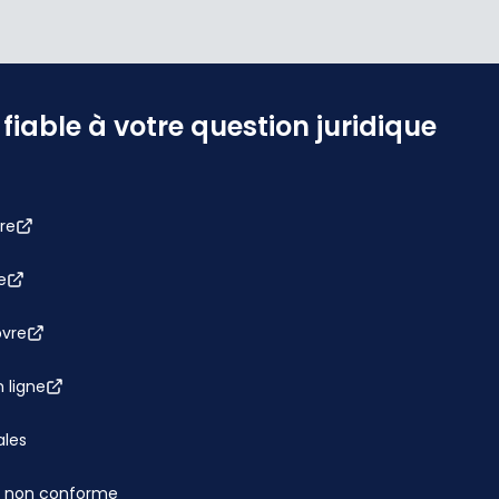
iable à votre question juridique
re
e
bvre
 ligne
ales
 : non conforme