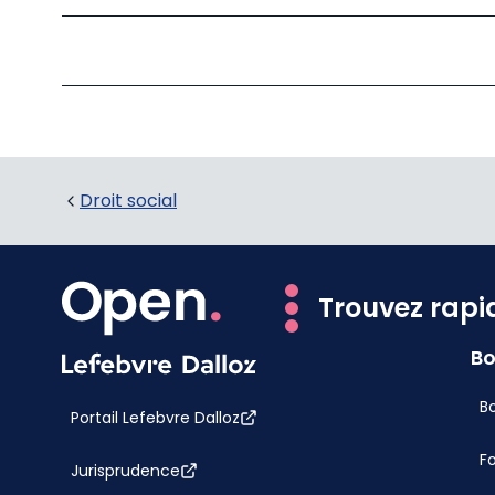
Droit social
Trouvez rapi
Bo
Bo
Portail Lefebvre Dalloz
F
Jurisprudence