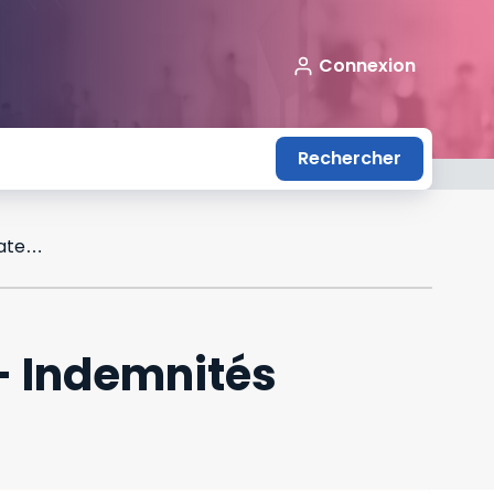
Connexion
Rechercher
Maladie-maternité, accidents du travail - Indemnités journalières d'assurance maternité
- Indemnités