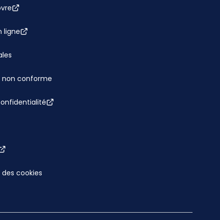
bvre
 ligne
ales
 : non conforme
confidentialité
 des cookies