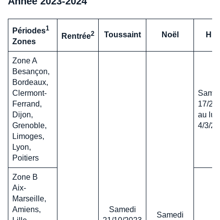
Année 2023-2024
1
Périodes
2
Toussaint
Noël
Hiv
Rentrée
Zones
Zone A
Besançon,
Bordeaux,
Clermont-
Same
Ferrand,
17/2/
Dijon,
au lun
Grenoble,
4/3/2
Limoges,
Lyon,
Poitiers
Zone B
Aix-
Marseille,
Amiens,
Samedi
Samedi