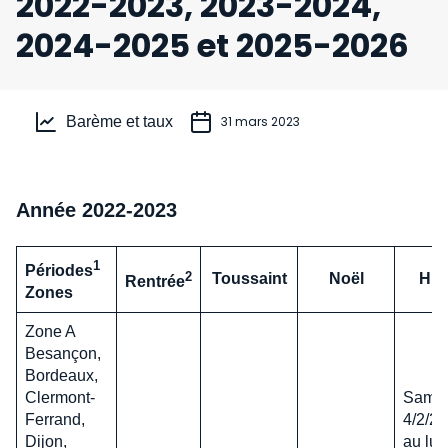
2022-2023, 2023-2024,
2024-2025 et 2025-2026
Barème et taux
31 mars 2023
Année 2022-2023
1
Périodes
2
Toussaint
Noël
Hiv
Rentrée
Zones
Zone A
Besançon,
Bordeaux,
Clermont-
Same
Ferrand,
4/2/2
Dijon,
au lun