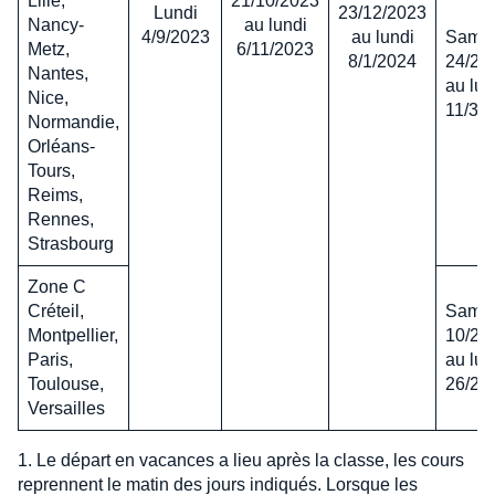
Lille,
21/10/2023
Lundi
23/12/2023
Nancy-
au lundi
4/9/2023
au lundi
Same
Metz,
6/11/2023
8/1/2024
24/2/
Nantes,
au lun
Nice,
11/3/
Normandie,
Orléans-
Tours,
Reims,
Rennes,
Strasbourg
Zone C
Créteil,
Same
Montpellier,
10/2/
Paris,
au lun
Toulouse,
26/2/
Versailles
1. Le départ en vacances a lieu après la classe, les cours
reprennent le matin des jours indiqués. Lorsque les