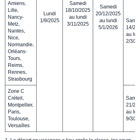
Amiens,
Samedi
Samedi
Lille,
18/10/2025
Lundi
20/12/2025
Nancy-
au lundi
1/9/2025
au lundi
Same
Metz,
3/11/2025
5/1/2026
14/2/
Nantes,
au lun
Nice,
2/3/2
Normandie,
Orléans-
Tours,
Reims,
Rennes,
Strasbourg
Zone C
Créteil,
Same
Montpellier,
21/2/
Paris,
au lun
Toulouse,
9/3/2
Versailles