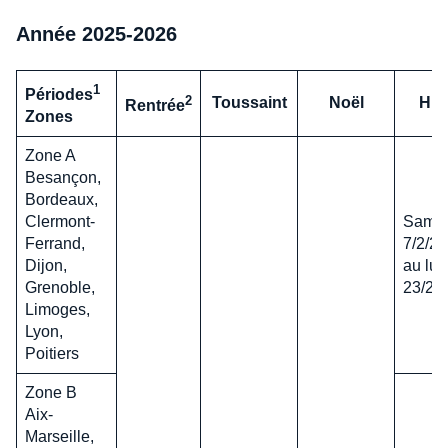
Année 2025-2026
1
Périodes
2
Toussaint
Noël
Hiv
Rentrée
Zones
Zone A
Besançon,
Bordeaux,
Clermont-
Same
Ferrand,
7/2/2
Dijon,
au lun
Grenoble,
23/2/
Limoges,
Lyon,
Poitiers
Zone B
Aix-
Marseille,