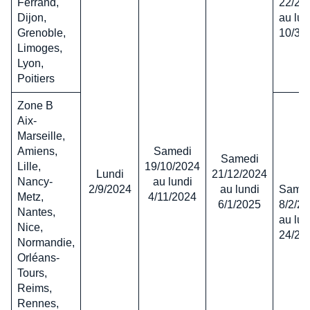
Ferrand,
22/2/
Dijon,
au lun
Grenoble,
10/3/
Limoges,
Lyon,
Poitiers
Zone B
Aix-
Marseille,
Amiens,
Samedi
Samedi
Lille,
19/10/2024
Lundi
21/12/2024
Nancy-
au lundi
2/9/2024
au lundi
Same
Metz,
4/11/2024
6/1/2025
8/2/2
Nantes,
au lun
Nice,
24/2/
Normandie,
Orléans-
Tours,
Reims,
Rennes,