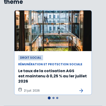
thème
DROIT SOCIAL
DROI
RÉMUNÉRATION ET PROTECTION SOCIALE
RÉMUN
Le taux de la cotisation AGS
Activ
est maintenu à 0,25 % au 1er juillet
taux 
2026
vers
21 juil. 2026
10 