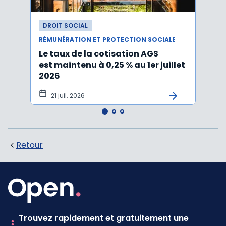
DROIT SOCIAL
DROI
RÉMUNÉRATION ET PROTECTION SOCIALE
RÉMUN
Le taux de la cotisation AGS
Activ
est maintenu à 0,25 % au 1er juillet
taux 
2026
vers
21 juil. 2026
10 
Retour
Trouvez rapidement et gratuitement une