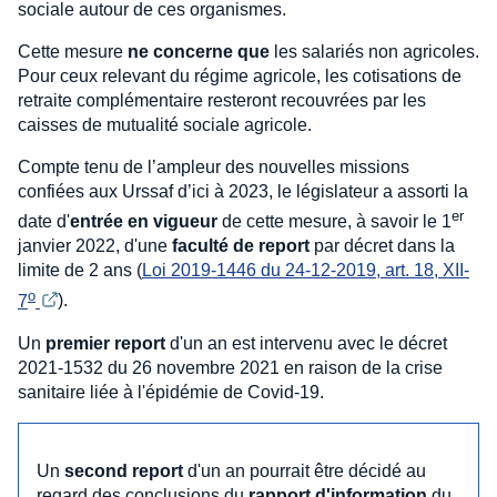
sociale autour de ces organismes.
Cette mesure
ne concerne que
les salariés non agricoles.
Pour ceux relevant du régime agricole, les cotisations de
retraite complémentaire resteront recouvrées par les
caisses de mutualité sociale agricole.
Compte tenu de l’ampleur des nouvelles missions
confiées aux Urssaf d’ici à 2023, le législateur a assorti la
er
date d'
entrée en vigueur
de cette mesure, à savoir le 1
janvier 2022, d'une
faculté de report
par décret dans la
limite de 2 ans (
Loi 2019-1446 du 24-12-2019, art. 18, XII-
o
7
).
Un
premier report
d'un an est intervenu avec le décret
2021-1532 du 26 novembre 2021 en raison de la crise
sanitaire liée à l'épidémie de Covid-19.
Un
second report
d'un an pourrait être décidé au
regard des conclusions du
rapport d'information
du