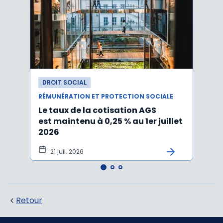
DROIT SOCIAL
DROI
RÉMUNÉRATION ET PROTECTION SOCIALE
RÉMUN
Le taux de la cotisation AGS
Activ
est maintenu à 0,25 % au 1er juillet
taux 
2026
vers
21 juil. 2026
10 
Retour