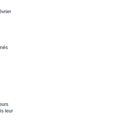
évrier
nnés
leurs
is leur