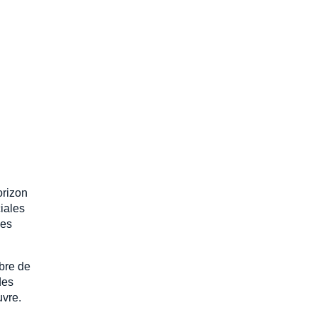
orizon
iales
les
bre de
des
uvre.