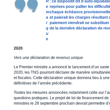
R
: ce dispositif dit d’auto-liquida
e
reprises pour pallier les difficu
m
chaque échéance provisionnelle (
a
et paierait les charges résultant d
r
paiement viendrait se substituer 
q
de la dernière déclaration de re
u
e
2020
Vers une déclaration de revenus unique
Le Premier ministre a annoncé le lancement d’un vaste cha
2020, les TNS pourront déclarer de manière simultanée 
et fiscales. Cette déclaration unique donnera lieu à un
définitives de l’année précédente.
Toutes les mesures annoncées notamment celle sur l’aut
questions pratiques. Le projet de loi de financement de 
ministres le 28 septembre prochain devrait permettre d’