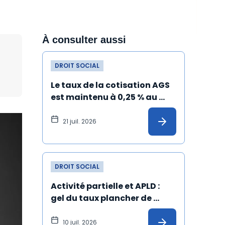
À consulter aussi
DROIT SOCIAL
Le taux de la cotisation AGS 
est maintenu à 0,25 % au 
1er juillet 2026
21 juil. 2026
DROIT SOCIAL
Activité partielle et APLD : 
gel du taux plancher de 
l’allocation versée à 
l'employeur
10 juil. 2026