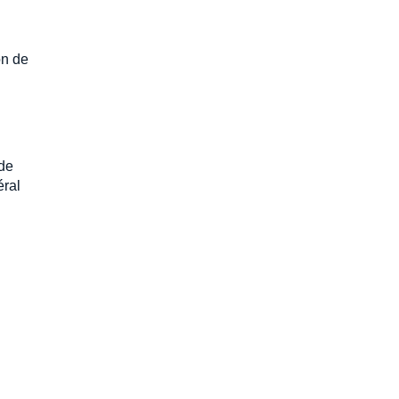
on de
 de
éral