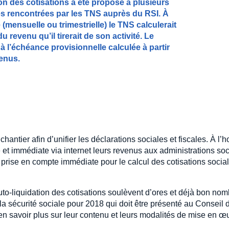
tion des cotisations a été proposé à plusieurs
ltés rencontrées par les TNS auprès du RSI. À
mensuelle ou trimestrielle) le TNS calculerait
u revenu qu’il tirerait de son activité. Le
à l’échéance provisionnelle calculée à partir
venus.
ntier afin d’unifier les déclarations sociales et fiscales. À l’h
et immédiate via internet leurs revenus aux administrations soc
e prise en compte immédiate pour le calcul des cotisations socia
o-liquidation des cotisations soulèvent d’ores et déjà bon nom
la sécurité sociale pour 2018 qui doit être présenté au Conseil 
en savoir plus sur leur contenu et leurs modalités de mise en œ