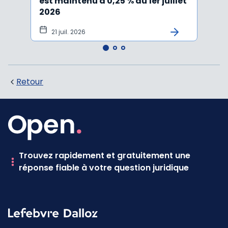
est maintenu à 0,25 % au 1er juillet
taux 
2026
vers
21 juil. 2026
10 
Retour
Trouvez rapidement et gratuitement une
réponse fiable à votre question juridique