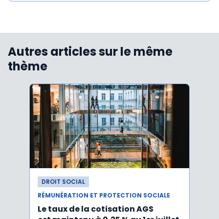
Autres articles sur le même
thème
DROIT SOCIAL
DROI
RÉMUNÉRATION ET PROTECTION SOCIALE
RÉMUN
Le taux de la cotisation AGS
Activ