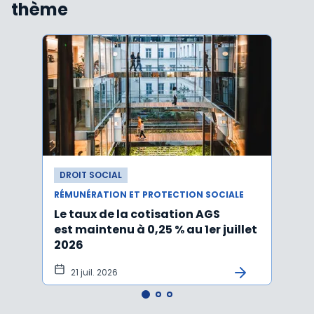
thème
DROIT SOCIAL
DROI
RÉMUNÉRATION ET PROTECTION SOCIALE
RÉMUN
Le taux de la cotisation AGS
Activ
est maintenu à 0,25 % au 1er juillet
taux 
2026
vers
21 juil. 2026
10 