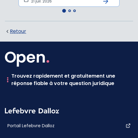
21 juil. 2026
10 
Retour
Trouvez rapidement et gratuitement une
réponse fiable à votre question juridique
Portail Lefebvre Dalloz