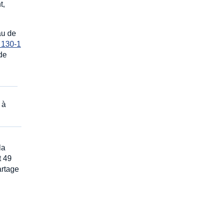
t,
au de
 130-1
 de
 à
la
t 49
artage