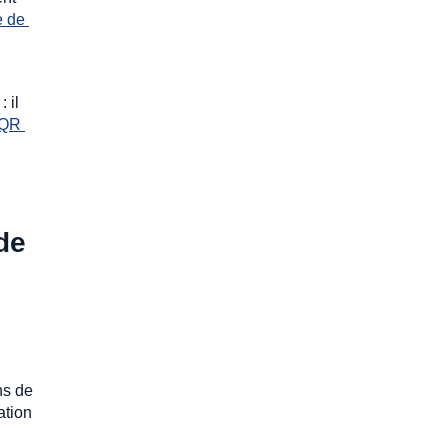
 de 
 il
 QR 
de
ns de
ation