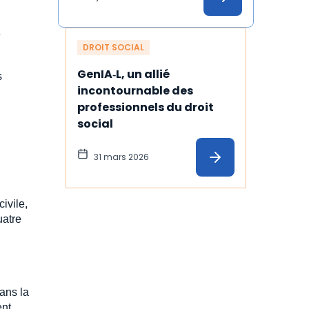
e
DROIT SOCIAL
GenIA‑L, un allié 
s
incontournable des 
professionnels du droit 
social
31 mars 2026
ivile,
uatre
ans la
ent