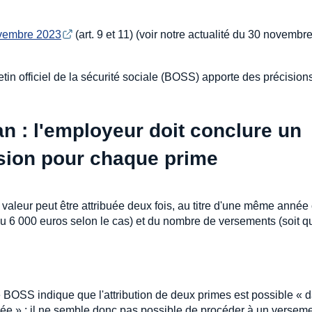
ovembre 2023
(art. 9 et 11) (voir notre actualité du 30 novembr
in officiel de la sécurité sociale (BOSS) apporte des précision
an : l'employeur doit conclure un
ision pour chaque prime
aleur peut être attribuée deux fois, au titre d'une même année c
ou 6 000 euros selon le cas) et du nombre de versements (soit q
e BOSS indique que l'attribution de deux primes est possible « d
née » : il ne semble donc pas possible de procéder à un versem