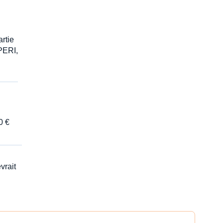
rtie
(PERI,
0 €
vrait