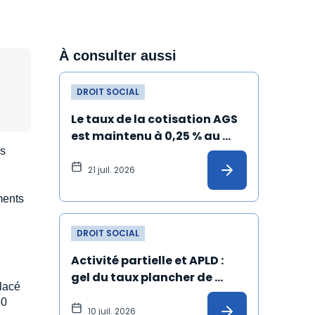
À consulter aussi
DROIT SOCIAL
Le taux de la cotisation AGS 
est maintenu à 0,25 % au 
es
1er juillet 2026
21 juil. 2026
ments
DROIT SOCIAL
Activité partielle et APLD : 
gel du taux plancher de 
placé
l’allocation versée à 
50
l'employeur
10 juil. 2026