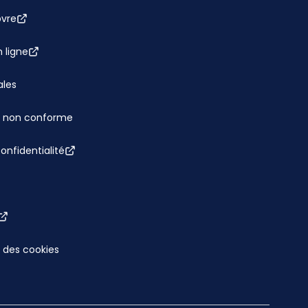
bvre
 ligne
ales
 : non conforme
confidentialité
 des cookies