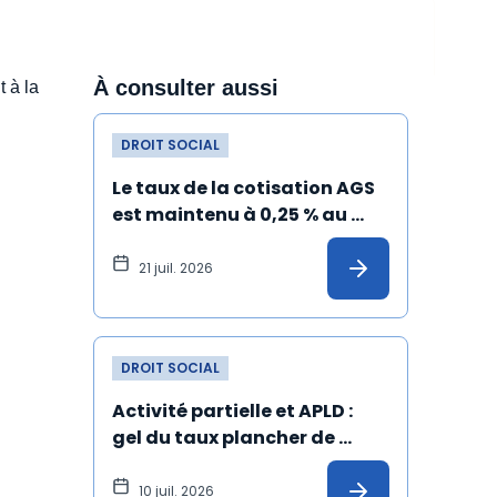
À consulter aussi
 à la
DROIT SOCIAL
Le taux de la cotisation AGS 
est maintenu à 0,25 % au 
1er juillet 2026
21 juil. 2026
DROIT SOCIAL
Activité partielle et APLD : 
gel du taux plancher de 
l’allocation versée à 
l'employeur
10 juil. 2026