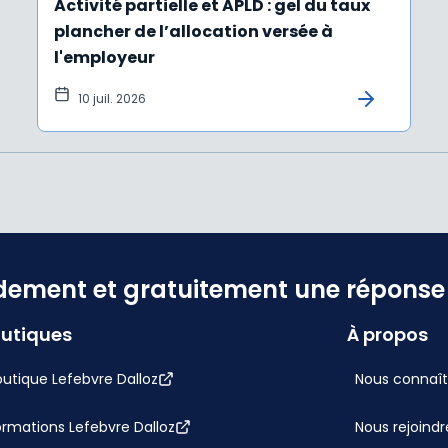
Activité partielle et APLD : gel du taux
plancher de l’allocation versée à
l'employeur
10 juil. 2026
dement et gratuitement une réponse f
utiques
À propos
utique Lefebvre Dalloz
Nous connaît
ormations Lefebvre Dalloz
Nous rejoindr