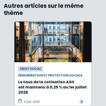
Autres articles sur le même
thème
DROIT SOCIAL
DROI
RÉMUNÉRATION ET PROTECTION SOCIALE
RÉMUN
Le taux de la cotisation AGS
Activ
est maintenu à 0,25 % au 1er juillet
taux 
2026
vers
21 juil. 2026
10 