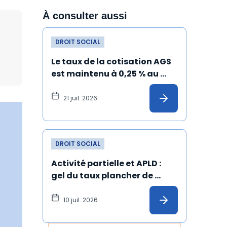
À consulter aussi
DROIT SOCIAL
Le taux de la cotisation AGS 
est maintenu à 0,25 % au 
1er juillet 2026
21 juil. 2026
DROIT SOCIAL
Activité partielle et APLD : 
gel du taux plancher de 
l’allocation versée à 
l'employeur
10 juil. 2026