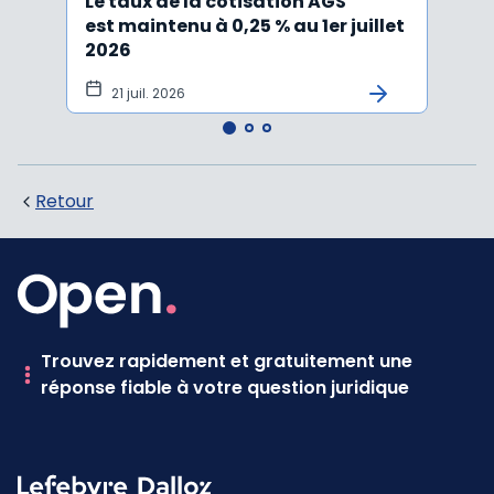
Le taux de la cotisation AGS
Activ
est maintenu à 0,25 % au 1er juillet
taux 
2026
vers
21 juil. 2026
10 
Retour
Trouvez rapidement et gratuitement une
réponse fiable à votre question juridique