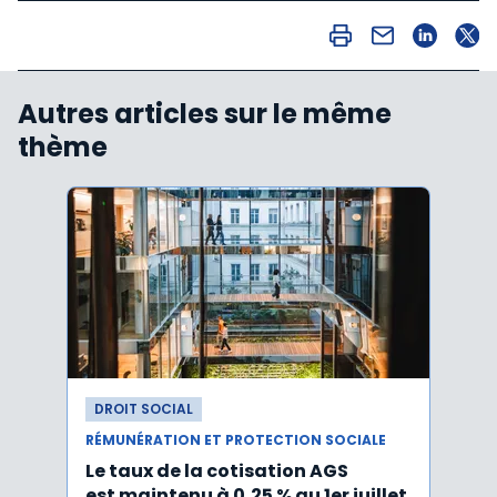
Autres articles sur le même
thème
DROIT SOCIAL
DROI
RÉMUNÉRATION ET PROTECTION SOCIALE
RÉMUN
Le taux de la cotisation AGS
Activ
est maintenu à 0,25 % au 1er juillet
taux 