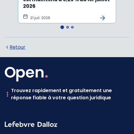
2026
vers
21 juil. 2026
10 
Retour
Trouvez rapidement et gratuitement une
réponse fiable à votre question juridique