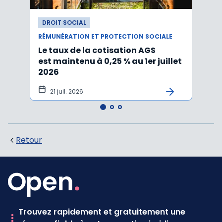
DROIT SOCIAL
DROI
RÉMUNÉRATION ET PROTECTION SOCIALE
RÉMUN
Le taux de la cotisation AGS
Activ
est maintenu à 0,25 % au 1er juillet
taux 
2026
vers
21 juil. 2026
10 
Retour
Trouvez rapidement et gratuitement une