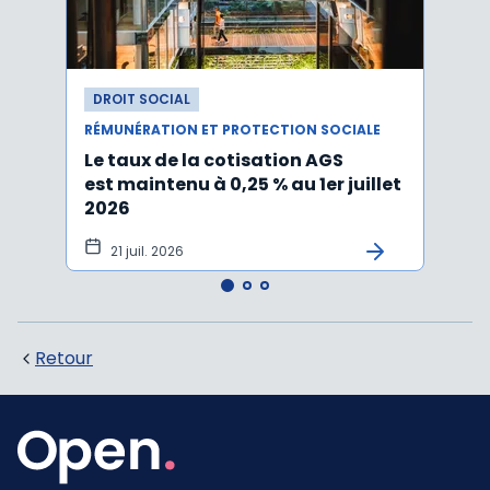
DROIT SOCIAL
DROI
RÉMUNÉRATION ET PROTECTION SOCIALE
RÉMUN
Le taux de la cotisation AGS
Activ
est maintenu à 0,25 % au 1er juillet
taux 
2026
vers
21 juil. 2026
10 
Retour